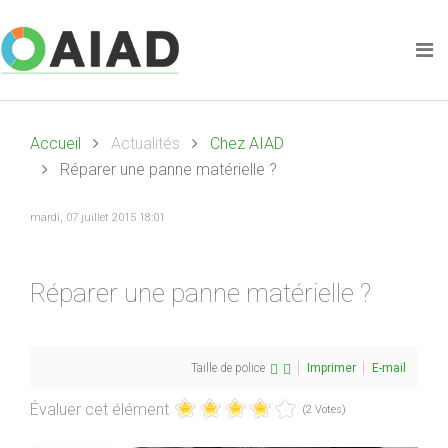
Accueil
Actualités
Chez AIAD
Réparer une panne matérielle ?
mardi, 07 juillet 2015 18:01
Réparer une panne matérielle ?
Taille de police
Imprimer
E-mail
Évaluer cet élément
(2 Votes)