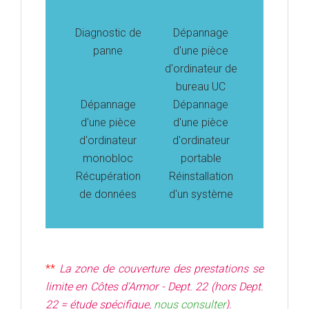
Diagnostic de
Dépannage
panne
d'une pièce
d'ordinateur de
bureau UC
Dépannage
Dépannage
d'une pièce
d'une pièce
d'ordinateur
d'ordinateur
monobloc
portable
Récupération
Réinstallation
de données
d'un système
**
La zone de couverture des prestations se
limite
en Côtes d'Armor - Dept. 22 (hors Dept.
22 = étude spécifique,
nous consulter
).