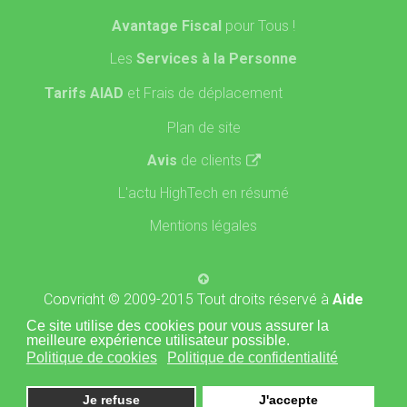
Avantage Fiscal
pour Tous !
Les
Services à la Personne
Tarifs AIAD
et Frais de déplacement
Plan de site
Avis
de clients
L'actu HighTech en résumé
Mentions légales
Copyright © 2009-2015 Tout droits réservé à
Aide
Informatique A Domicile
- Site propulsé par l'agence
Ce site utilise des cookies pour vous assurer la
meilleure expérience utilisateur possible.
Politique de cookies
Politique de confidentialité
Je refuse
J'accepte