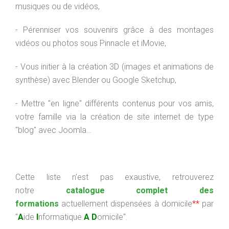
musiques ou de vidéos,
- Pérenniser vos souvenirs grâce à des montages
vidéos ou photos sous Pinnacle et iMovie,
- Vous initier à la création 3D (images et animations de
synthèse) avec Blender ou Google Sketchup,
- Mettre "en ligne" différents contenus pour vos amis,
votre famille via la création de site internet de type
"blog" avec Joomla…
Cette liste n'est pas exaustive, retrouverez
notre
catalogue complet des
formations
actuellement dispensées à domicile
**
par
"
A
ide
I
nformatique
A
D
omicile".