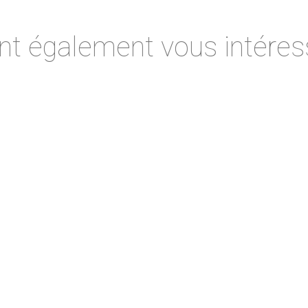
nt également vous intéress
Writer
Impress