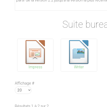
partir de la version 2.2 jusqu'à la version la plus récent
Suite burea
Impress
Writer
Affichage #
Résultats 1 à 2 sur 2