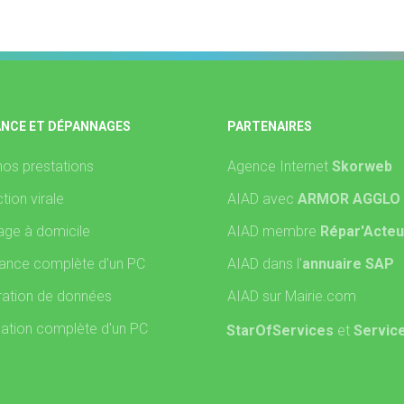
ANCE ET DÉPANNAGES
PARTENAIRES
nos prestations
Agence Internet
Skorweb
tion virale
AIAD avec
ARMOR AGGLO
ge à domicile
AIAD membre
Répar'Acteu
ance complète d'un PC
AIAD dans l'
annuaire SAP
ation de données
AIAD sur Mairie.com
lation complète d'un PC
StarOfServices
et
Servic