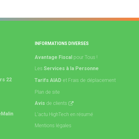
INFORMATIONS DIVERSES
Avantage Fiscal
pour Tous !
Les
Services à la Personne
rs 22
Tarifs AIAD
et Frais de déplacement
Plan de site
Avis
de clients
eMalin
L'actu HighTech en résumé
Mentions légales