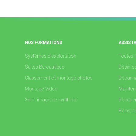
NOS FORMATIONS
ASSIST
Systèmes d'exploitation
Toutes 
Suites Bureautique
Désinfec
Classement et montage photos
Dépanna
Montage Vidéo
Mainten
3d et image de synthèse
Récupér
Réinstal