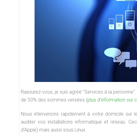
Téléintervention et
Dépannage d'une pièce
Dé
aintenance à distance
d'ordinateur portable
ma
Rassurez-vous, je suis agréé "Services à la personne". 
de 50% des sommes versées (
plus d'information sur 
Nous intervenons rapidement à votre domicile sur l
auditer vos installations informatique et réseau. 
d'Apple) mais aussi sous Linux.