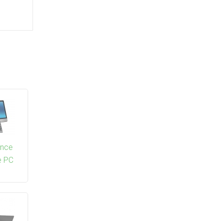
ance
e PC