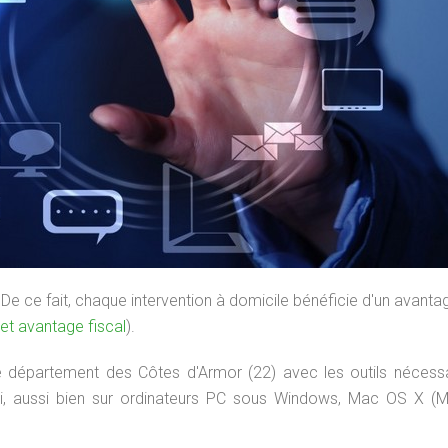
sinfection virale,
Récupération de données
Réinstall
lwares, adwares
De ce fait, chaque intervention à domicile bénéficie d'un avantag
cet avantage fiscal
).
e département des Côtes d'Armor (22) avec les outils nécess
Ceci, aussi bien sur ordinateurs PC sous Windows, Mac OS X (