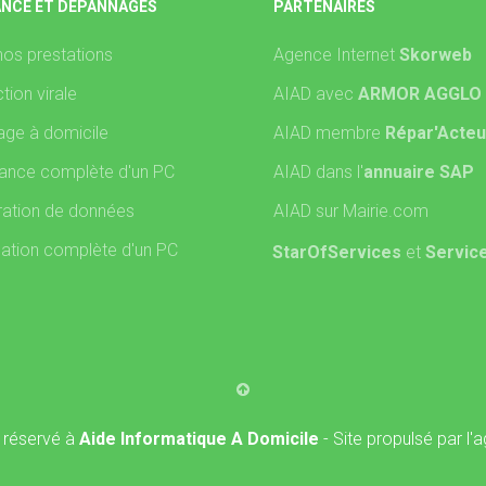
ANCE ET DÉPANNAGES
PARTENAIRES
nos prestations
Agence Internet
Skorweb
tion virale
AIAD avec
ARMOR AGGLO
ge à domicile
AIAD membre
Répar'Acteu
ance complète d'un PC
AIAD dans l'
annuaire SAP
ation de données
AIAD sur Mairie.com
lation complète d'un PC
StarOfServices
et
Servic
 réservé à
Aide Informatique A Domicile
- Site propulsé par l