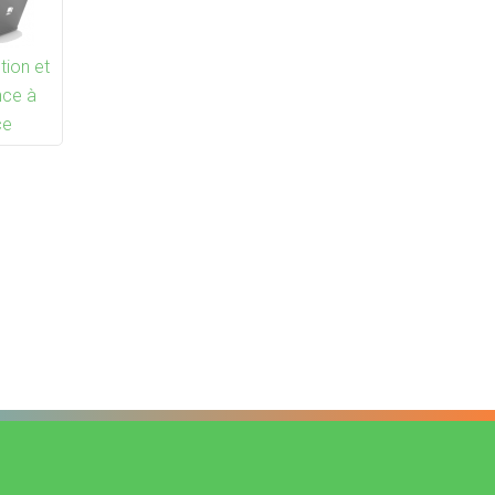
tion et
nce à
ce