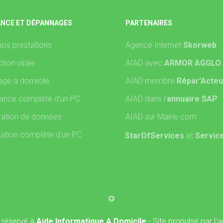
ANCE ET DÉPANNAGES
PARTENAIRES
nos prestations
Agence Internet
Skorweb
tion virale
AIAD avec
ARMOR AGGLO
ge à domicile
AIAD membre
Répar'Acteu
ance complète d'un PC
AIAD dans l'
annuaire SAP
ation de données
AIAD sur Mairie.com
lation complète d'un PC
StarOfServices
et
Servic
 réservé à
Aide Informatique A Domicile
- Site propulsé par l