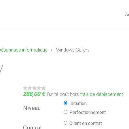
A
t Dépannage informatique
Windows Gallery
y
288,00 €
l'unité
coût hors
frais de déplacement
Initiation
Niveau
Perfectionnement
iPhoto et Photo
Picasa
Client en contrat
Contrat